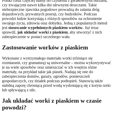
Polski coraz częściej mamy do czynienia z gwałtownymi burzami,
czy trwającymi nawet kilka dni ulewnymi deszczami. Takie
niebezpieczne zjawiska pogodowe prowadzą do zalania dróg
dojazdowych, prywatnych posesji, czy budynków. Podczas
powodzi ludzie korzystają z różnych sposobów na ochronienie
swojego życia, zdrowia oraz dobytku. Jedną z popularnych metod
jest
stosowanie wypełnionych piaskiem worków
. Już teraz
sprawdź,
jak układać worki z piaskiem
, aby utworzyć z nich
zabezpieczenie w postaci szczelnego wału.
Zastosowanie worków z piaskiem
Wykonane z wytrzymałego materiału worki (różniące się
rozmiarami, czy gramaturą) są uniwersalne – można wykorzystywać
je na wiele sposobów oraz umieszczać w ich wnętrzu różne
materiały, na przykład takie jak piasek. Nadają się one do
zabezpieczenia domów, garaży, ogrodów, pomieszczeń
gospodarczych, czy działek podczas podtopień. Stanowią także
stabilną zaporę chroniącą przed wodą wydostającą się z koryta rzeki
lub spływającą z ulic.
Jak układać worki z piaskiem w czasie
powodzi?