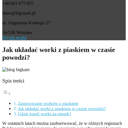
+48 661 075 855
biuro@big-kam.pl
ul. Augustyna Kośnego 27
54-530 Wrocław
Wyceń worki
Jak układać worki z piaskiem w czasie
powodzi?
Spis treści
Zastosowanie worków z piaskiem
Jak układać worki z piaskiem w czasie powodzi?
Gdzie kupić worki na piasek?
W ostatnich latach można zaobserwować, że w różnych regionach