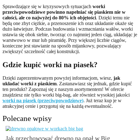
Sprawdzające się w kryzysowych sytuacjach
worki
przeciwpowodziowe
powinno napełniać się piaskiem nie w
całości, ale co najwyżej do 80% ich objętości
. Dzięki temu nie
będą one zbyt ciężkie, a przenoszenie ich oraz układanie okaże się
dużo łatwiejsze. Podczas budowania i wzmacniania wałów, worki
ustawia się obok siebie, tworząc co najmniej jeden ciąg, układając je
warstwowo w mur lub piramidę. Przy większej liczbie ciągów,
konieczne jest stawianie na sposób mijankowy, pozwalający
zwiększyć szczelność całej konstrukcji.
Gdzie kupić worki na piasek?
Dzięki zaprezentowanym powyżej informacjom, wiesz,
jak
układać worki z piaskiem
. Zastanawiasz się jednak, gdzie kupić
ten produkt? Zapoznaj się z naszym asortymentem! W ofercie
znajdziesz nie tylko worki big-bag, ale również wysokiej jakości
worki na piasek (przeciwpowodziowe)
. Już teraz kup je w
atrakcyjnej cenie i przygotuj się na każdą ewentualność.
Polecane wpisy
Jak przechowywać drewno na opał w Big