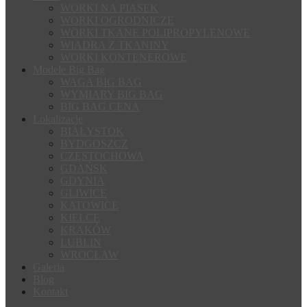
WORKI NA PIASEK
WORKI OGRODNICZE
WORKI TKANE POLIPROPYLENOWE
WIADRA Z TKANINY
WORKI KONTENEROWE
Modele Big Bag
WAGA BIG BAG
WYMIARY BIG BAG
BIG BAG CENA
Lokalizacje
BIAŁYSTOK
BYDGOSZCZ
CZĘSTOCHOWA
GDAŃSK
GDYNIA
GLIWICE
KATOWICE
KIELCE
KRAKÓW
LUBLIN
WROCŁAW
Galeria
Blog
Kontakt