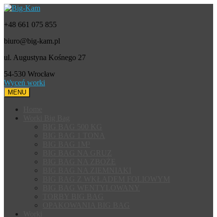
+48 661 075 855
biuro@big-kam.pl
ul. Augustyna Kośnego 27
54-530 Wrocław
Wyceń worki
MENU
Home
Worki Big Bag
BIG BAG 500 KG
BIG BAG 1 TONA
BIG BAG 1M³
BIG BAG NA GRUZ
BIG BAG NA ZBOŻE
BIG BAG NA ZIEMNIAKI
BIG BAG Z WKŁADEM FOLIOWYM
BIG BAG WENTYLOWANY
TORBY BIG BAG
OPAKOWANIA BIG BAG
Worki