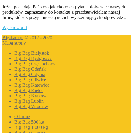
Jeżeli posiadają Państwo jakiekolwiek pytania dotyczące naszych
produktów, zapraszamy do kontaktu z przedstawicielem naszej
firmy, który z przyjemnością udzieli wyczerpujących odpowiedzi
.
Wyceń worki
Big-kam.pl
© 2012 - 2020
Mapa strony
Big Bag Białystok
Big Bag Bydgoszcz
Big Bag Częstochowa
Big Bag Gdańsk
Big Bag Gdynia
Big Bag Gliwice
Big Bag Katowice
Big Bag Kielce
Big Bag Kraków
Big Bag Lublin
Big Bag Wrocław
O firmie
Big Bag 500 kg
Big Bag 1 000 kg
Big Bag na gruz