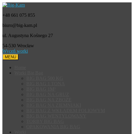
+48 661 075 855
biuro@big-kam.pl
ul. Augustyna Kośnego 27
54-530 Wrocław
Wyceń worki
MENU
Home
Worki Big Bag
BIG BAG 500 KG
BIG BAG 1 TONA
BIG BAG 1M³
BIG BAG NA GRUZ
BIG BAG NA ZBOŻE
BIG BAG NA ZIEMNIAKI
BIG BAG Z WKŁADEM FOLIOWYM
BIG BAG WENTYLOWANY
TORBY BIG BAG
OPAKOWANIA BIG BAG
Worki