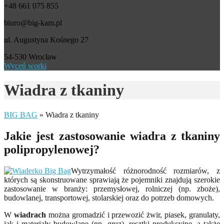
+48 661 075 855
biuro@big-kam.pl
ul. Augustyna Kośnego 27
54-530 Wrocław
Wyceń worki
Wiadra z tkaniny
BIG BAG
»
Wiadra z tkaniny
Jakie jest zastosowanie wiadra z
tkaniny
polipropylenowej?
Wytrzymałość różnorodność rozmiarów, z
których są skonstruowane sprawiają że pojemniki znajdują szerokie
zastosowanie w branży: przemysłowej, rolniczej (np. zboże),
budowlanej, transportowej, stolarskiej oraz do potrzeb domowych.
W
wiadrach
można gromadzić i przewozić żwir, piasek, granulaty,
jak i materiały budowlane (np. gruz), resztki produkcyjne, a także