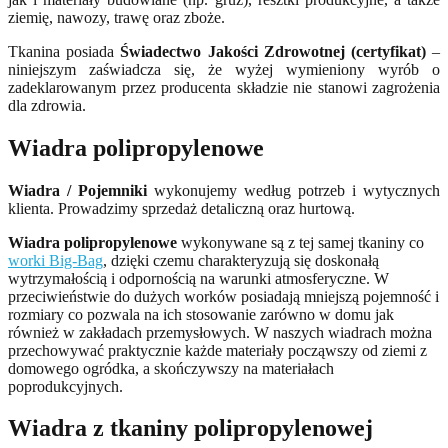
ziemię, nawozy, trawę oraz zboże.
Tkanina posiada
Świadectwo Jakości Zdrowotnej (certyfikat)
–
niniejszym zaświadcza się, że wyżej wymieniony wyrób o
zadeklarowanym przez producenta składzie nie stanowi zagrożenia
dla zdrowia.
Wiadra polipropylenowe
Wiadra / Pojemniki
wykonujemy według potrzeb i wytycznych
klienta. Prowadzimy sprzedaż detaliczną oraz hurtową.
Wiadra polipropylenowe
wykonywane są z tej samej tkaniny co
worki Big-Bag
, dzięki czemu charakteryzują się doskonałą
wytrzymałością i odpornością na warunki atmosferyczne. W
przeciwieństwie do dużych worków posiadają mniejszą pojemność i
rozmiary co pozwala na ich stosowanie zarówno w domu jak
również w zakładach przemysłowych. W naszych wiadrach można
przechowywać praktycznie każde materiały począwszy od ziemi z
domowego ogródka, a skończywszy na materiałach
poprodukcyjnych.
Wiadra
z
tkaniny polipropylenowej