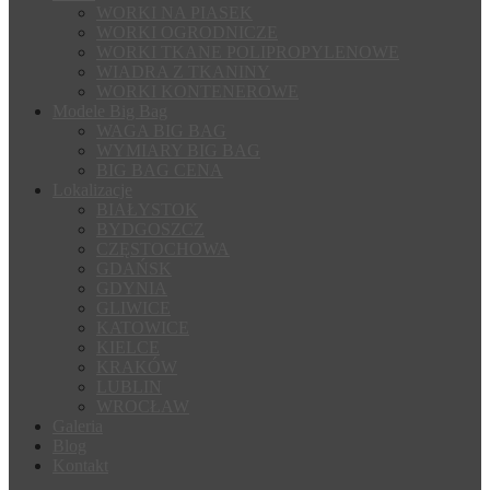
WORKI NA PIASEK
WORKI OGRODNICZE
WORKI TKANE POLIPROPYLENOWE
WIADRA Z TKANINY
WORKI KONTENEROWE
Modele Big Bag
WAGA BIG BAG
WYMIARY BIG BAG
BIG BAG CENA
Lokalizacje
BIAŁYSTOK
BYDGOSZCZ
CZĘSTOCHOWA
GDAŃSK
GDYNIA
GLIWICE
KATOWICE
KIELCE
KRAKÓW
LUBLIN
WROCŁAW
Galeria
Blog
Kontakt