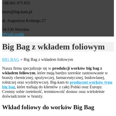
+48 661 075 855
biuro@big-kam.pl
ul. Augustyna Kośnego 27
54-530 Wrocław
Wyceń worki
Big Bag z wkładem foliowym
BIG BAG
»
Big Bag z wkładem foliowym
Nasza firma specjalizuje się w
produkcji worków big bag z
wkładem foliowym
, które mają bardzo szerokie zastosowanie w
branży chemicznej, spożywczej, farmaceutycznej, budowlanej,
rolniczej oraz wydobywczej. Big-kam to
producent worków typu
big bag
, które trafiają do klientów z całej Polski oraz Europy.
Cenimy sobie rzetelność, terminowość dostaw oraz wieloletnie
doświadczenie w branży.
Wkład foliowy do worków Big Bag