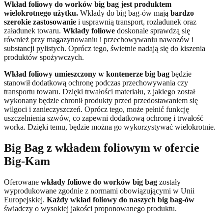
Wkład foliowy do worków big bag jest produktem
wielokrotnego użytku.
Wkłady do big bag-ów mają
bardzo
szerokie zastosowanie
i usprawnią transport, rozładunek oraz
załadunek towaru.
Wkłady foliowe
doskonale sprawdzą się
również przy magazynowaniu i przechowywaniu nawozów i
substancji pylistych. Oprócz tego, świetnie nadają się do kiszenia
produktów spożywczych.
Wkład foliowy umieszczony w kontenerze big bag
będzie
stanowił dodatkową ochronę podczas przechowywania czy
transportu towaru. Dzięki trwałości materiału, z jakiego został
wykonany będzie chronił produkty przed przedostawaniem się
wilgoci i zanieczyszczeń. Oprócz tego, może pełnić funkcję
uszczelnienia szwów, co zapewni dodatkową ochronę i trwałość
worka. Dzięki temu, będzie można go wykorzystywać wielokrotnie.
Big Bag z wkładem foliowym w ofercie
Big-Kam
Oferowane
wkłady foliowe do worków big bag
zostały
wyprodukowane zgodnie z normami obowiązującymi w Unii
Europejskiej.
Każdy wkład foliowy do naszych big bag-ów
świadczy o wysokiej jakości proponowanego produktu.