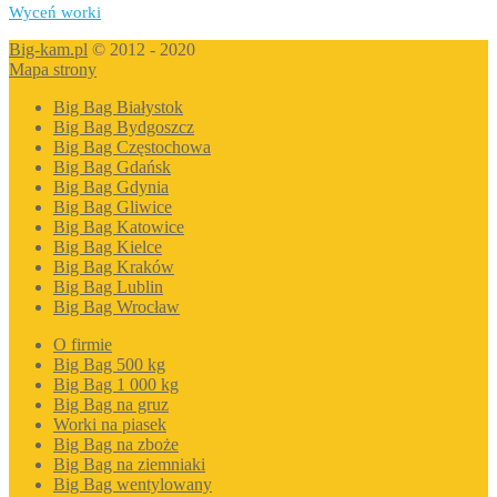
Wyceń worki
Big-kam.pl
© 2012 - 2020
Mapa strony
Big Bag Białystok
Big Bag Bydgoszcz
Big Bag Częstochowa
Big Bag Gdańsk
Big Bag Gdynia
Big Bag Gliwice
Big Bag Katowice
Big Bag Kielce
Big Bag Kraków
Big Bag Lublin
Big Bag Wrocław
O firmie
Big Bag 500 kg
Big Bag 1 000 kg
Big Bag na gruz
Worki na piasek
Big Bag na zboże
Big Bag na ziemniaki
Big Bag wentylowany