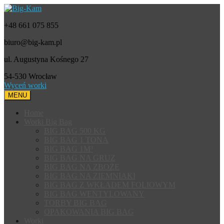
+48 661 075 855
biuro@big-kam.pl
ul. Augustyna Kośnego 27
54-530 Wrocław
Wyceń worki
MENU
Home
Worki Big Bag
BIG BAG 500 KG
BIG BAG 1 TONA
BIG BAG 1M³
BIG BAG NA GRUZ
BIG BAG NA ZBOŻE
BIG BAG NA ZIEMNIAKI
BIG BAG Z WKŁADEM FOLIOWYM
BIG BAG WENTYLOWANY
TORBY BIG BAG
OPAKOWANIA BIG BAG
Worki