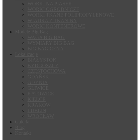
WORKI NA PIASEK
WORKI OGRODNICZE
WORKI TKANE POLIPROPYLENOWE
WIADRA Z TKANINY
WORKI KONTENEROWE
Modele Big Bag
WAGA BIG BAG
WYMIARY BIG BAG
BIG BAG CENA
Lokalizacje
BIAŁYSTOK
BYDGOSZCZ
CZĘSTOCHOWA
GDAŃSK
GDYNIA
GLIWICE
KATOWICE
KIELCE
KRAKÓW
LUBLIN
WROCŁAW
Galeria
Blog
Kontakt