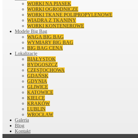
WORKI NA PIASEK
WORKI OGRODNICZE
WORKI TKANE POLIPROPYLENOWE
WIADRA Z TKANINY
WORKI KONTENEROWE
Modele Big Bag
WAGA BIG BAG
WYMIARY BIG BAG
BIG BAG CENA
Lokalizacje
BIAŁYSTOK
BYDGOSZCZ
CZĘSTOCHOWA
GDAŃSK
GDYNIA
GLIWICE
KATOWICE
KIELCE
KRAKÓW
LUBLIN
WROCŁAW
Galeria
Blog
Kontakt