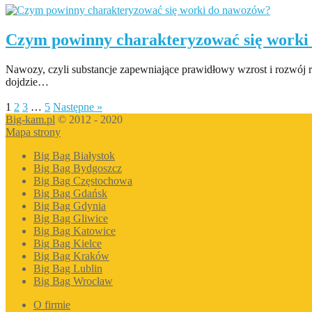
Czym powinny charakteryzować się worki
Nawozy, czyli substancje zapewniające prawidłowy wzrost i rozwój ro
dojdzie…
Czytaj więcej
1
2
3
…
5
Następne »
Big-kam.pl
© 2012 - 2020
Mapa strony
Big Bag Białystok
Big Bag Bydgoszcz
Big Bag Częstochowa
Big Bag Gdańsk
Big Bag Gdynia
Big Bag Gliwice
Big Bag Katowice
Big Bag Kielce
Big Bag Kraków
Big Bag Lublin
Big Bag Wrocław
O firmie