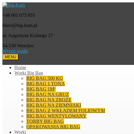
+48 661 075 855
biuro@big-kam.pl
ul. Augustyna Kośnego 27
54-530 Wrocław
Wyceń worki
MENU
Home
Worki Big Bag
BIG BAG 500 KG
BIG BAG 1 TONA
BIG BAG 1M³
BIG BAG NA GRUZ
BIG BAG NA ZBOŻE
BIG BAG NA ZIEMNIAKI
BIG BAG Z WKŁADEM FOLIOWYM
BIG BAG WENTYLOWANY
TORBY BIG BAG
OPAKOWANIA BIG BAG
Worki