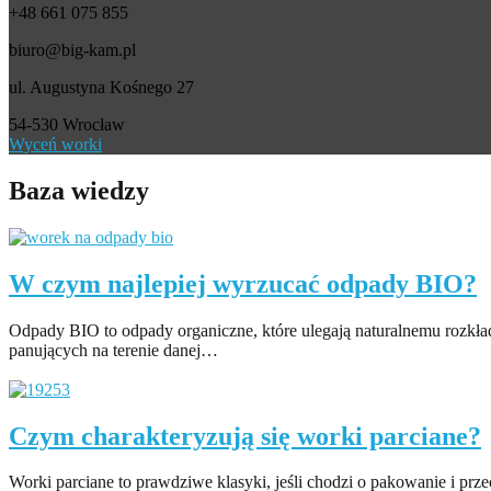
+48 661 075 855
biuro@big-kam.pl
ul. Augustyna Kośnego 27
54-530 Wrocław
Wyceń worki
Baza wiedzy
W czym najlepiej wyrzucać odpady BIO?
Odpady BIO to odpady organiczne, które ulegają naturalnemu rozkła
panujących na terenie danej…
Czytaj więcej
Czym charakteryzują się worki parciane?
Worki parciane to prawdziwe klasyki, jeśli chodzi o pakowanie i prz