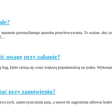
ałe?
, starannie przemyślanego sposobu przechowywania. To ważne, aby z
zyć…
ić uwagę przy zakupie?
bag, które cieszą się coraz większą popularnością na rynku. Wykonane 
ętać przy zamówieniu?
czych, zanieczyszczenia pasz, a nawet do zagrożenia zdrowia hodowa