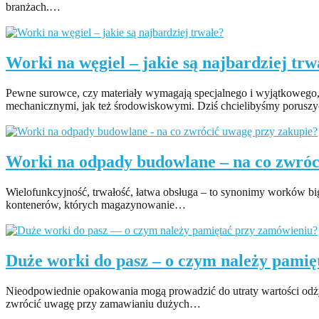
branżach.…
Czytaj więcej
Worki na węgiel – jakie są najbardziej trw
Pewne surowce, czy materiały wymagają specjalnego i wyjątkowego
mechanicznymi, jak też środowiskowymi. Dziś chcielibyśmy porus
Czytaj więcej
Worki na odpady budowlane – na co zwróc
Wielofunkcyjność, trwałość, łatwa obsługa – to synonimy worków big 
kontenerów, których magazynowanie…
Czytaj więcej
Duże worki do pasz – o czym należy pami
Nieodpowiednie opakowania mogą prowadzić do utraty wartości odżyw
zwrócić uwagę przy zamawianiu dużych…
Czytaj więcej