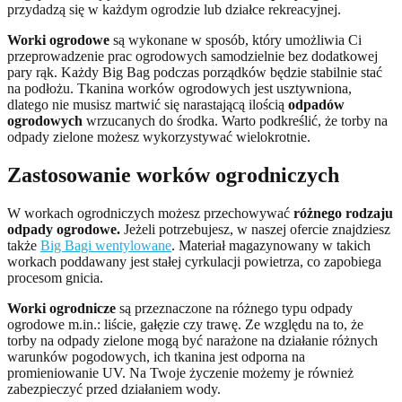
przydadzą się w każdym ogrodzie lub działce rekreacyjnej.
Worki ogrodowe
są wykonane w sposób, który umożliwia Ci
przeprowadzenie prac ogrodowych samodzielnie bez dodatkowej
pary rąk. Każdy Big Bag podczas porządków będzie stabilnie stać
na podłożu. Tkanina worków ogrodowych jest usztywniona,
dlatego nie musisz martwić się narastającą ilością
odpadów
ogrodowych
wrzucanych do środka. Warto podkreślić, że torby na
odpady zielone możesz wykorzystywać wielokrotnie.
Zastosowanie worków ogrodniczych
W workach ogrodniczych możesz przechowywać
różnego rodzaju
odpady ogrodowe.
Jeżeli potrzebujesz, w naszej ofercie znajdziesz
także
Big Bagi wentylowane
. Materiał magazynowany w takich
workach poddawany jest stałej cyrkulacji powietrza, co zapobiega
procesom gnicia.
Worki ogrodnicze
są przeznaczone na różnego typu odpady
ogrodowe m.in.: liście, gałęzie czy trawę. Ze względu na to, że
torby na odpady zielone mogą być narażone na działanie różnych
warunków pogodowych, ich tkanina jest odporna na
promieniowanie UV. Na Twoje życzenie możemy je również
zabezpieczyć przed działaniem wody.