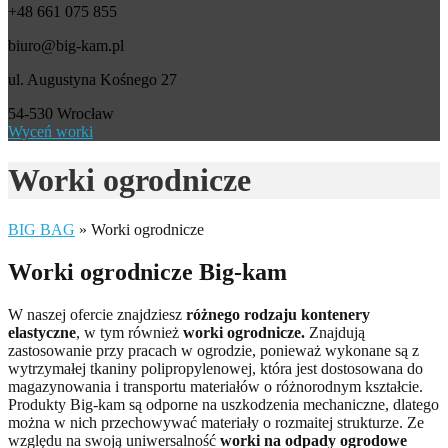
+48 661 075 855
biuro@big-kam.pl
ul. Augustyna Kośnego 27
54-530 Wrocław
Wyceń worki
Worki ogrodnicze
BIG BAG
»
Worki ogrodnicze
Worki ogrodnicze Big-kam
W naszej ofercie znajdziesz
różnego rodzaju kontenery
elastyczne
, w tym również
worki ogrodnicze.
Znajdują
zastosowanie przy pracach w ogrodzie, ponieważ wykonane są z
wytrzymałej tkaniny polipropylenowej, która jest dostosowana do
magazynowania i transportu materiałów o różnorodnym kształcie.
Produkty Big-kam są odporne na uszkodzenia mechaniczne, dlatego
można w nich przechowywać materiały o rozmaitej strukturze. Ze
względu na swoją uniwersalność
worki na odpady ogrodowe