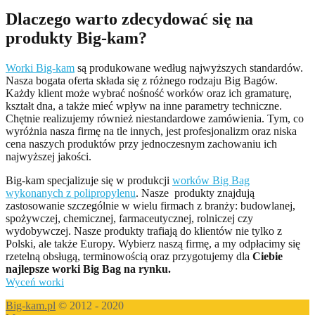
Dlaczego warto zdecydować się na
produkty Big-kam?
Worki Big-kam
są produkowane według najwyższych standardów.
Nasza bogata oferta składa się z różnego rodzaju Big Bagów.
Każdy klient może wybrać nośność worków oraz ich gramaturę,
kształt dna, a także mieć wpływ na inne parametry techniczne.
Chętnie realizujemy również niestandardowe zamówienia. Tym, co
wyróżnia nasza firmę na tle innych, jest profesjonalizm oraz niska
cena naszych produktów przy jednoczesnym zachowaniu ich
najwyższej jakości.
Big-kam specjalizuje się w produkcji
worków Big Bag
wykonanych z polipropylenu
. Nasze produkty znajdują
zastosowanie szczególnie w wielu firmach z branży: budowlanej,
spożywczej, chemicznej, farmaceutycznej, rolniczej czy
wydobywczej. Nasze produkty trafiają do klientów nie tylko z
Polski, ale także Europy. Wybierz naszą firmę, a my odpłacimy się
rzetelną obsługą, terminowością oraz przygotujemy dla
Ciebie
najlepsze worki Big Bag na rynku.
Wyceń worki
Big-kam.pl
© 2012 - 2020