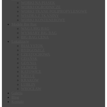
WORKI NA PIASEK
WORKI OGRODNICZE
WORKI TKANE POLIPROPYLENOWE
WIADRA Z TKANINY
WORKI KONTENEROWE
Modele Big Bag
WAGA BIG BAG
WYMIARY BIG BAG
BIG BAG CENA
Lokalizacje
BIAŁYSTOK
BYDGOSZCZ
CZĘSTOCHOWA
GDAŃSK
GDYNIA
GLIWICE
KATOWICE
KIELCE
KRAKÓW
LUBLIN
WROCŁAW
Galeria
Blog
Kontakt