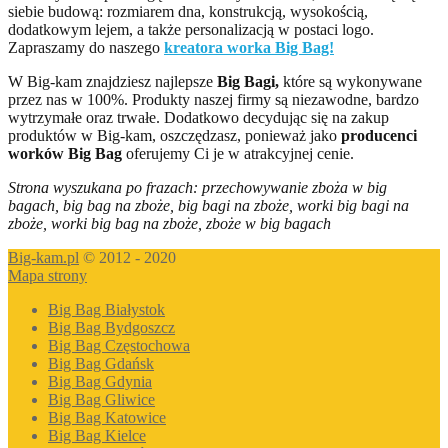
siebie budową: rozmiarem dna, konstrukcją, wysokością,
dodatkowym lejem, a także personalizacją w postaci logo.
Zapraszamy do naszego
kreatora worka Big Bag!
W Big-kam znajdziesz najlepsze
Big Bagi,
które są wykonywane
przez nas w 100%. Produkty naszej firmy są niezawodne, bardzo
wytrzymałe oraz trwałe. Dodatkowo decydując się na zakup
produktów w Big-kam, oszczędzasz, ponieważ jako
producenci
worków Big Bag
oferujemy Ci je w atrakcyjnej cenie.
Strona wyszukana po frazach: przechowywanie zboża w big
bagach, big bag na zboże, big bagi na zboże, worki big bagi na
zboże, worki big bag na zboże, zboże w big bagach
Big-kam.pl
© 2012 - 2020
Mapa strony
Big Bag Białystok
Big Bag Bydgoszcz
Big Bag Częstochowa
Big Bag Gdańsk
Big Bag Gdynia
Big Bag Gliwice
Big Bag Katowice
Big Bag Kielce