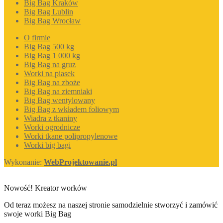
Big Bag Kraków
Big Bag Lublin
Big Bag Wrocław
O firmie
Big Bag 500 kg
Big Bag 1 000 kg
Big Bag na gruz
Worki na piasek
Big Bag na zboże
Big Bag na ziemniaki
Big Bag wentylowany
Big Bag z wkładem foliowym
Wiadra z tkaniny
Worki ogrodnicze
Worki tkane polipropylenowe
Worki big bagi
Wykonanie:
WebProjektowanie.pl
Nowość! Kreator worków
Od teraz możesz na naszej stronie samodzielnie stworzyć i zamówić
swoje worki Big Bag