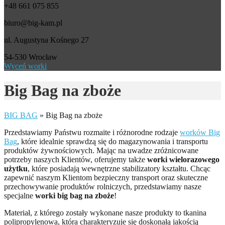
+48 661 075 855
biuro@big-kam.pl
ul. Augustyna Kośnego 27
54-530 Wrocław
Wyceń worki
Big Bag na zboże
BIG BAG
»
Big Bag na zboże
Przedstawiamy Państwu rozmaite i różnorodne rodzaje
worków Big
Bag
, które idealnie sprawdzą się do magazynowania i transportu
produktów żywnościowych. Mając na uwadze zróżnicowane
potrzeby naszych Klientów, oferujemy także
worki wielorazowego
użytku
, które posiadają wewnętrzne stabilizatory kształtu. Chcąc
zapewnić naszym Klientom bezpieczny transport oraz skuteczne
przechowywanie produktów rolniczych, przedstawiamy nasze
specjalne
worki big bag na zboże
!
Materiał, z którego zostały wykonane nasze produkty to tkanina
polipropylenowa, która charakteryzuje się doskonałą jakością