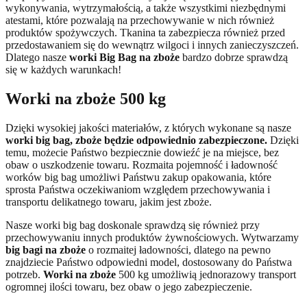
wykonywania, wytrzymałością, a także wszystkimi niezbędnymi
atestami, które pozwalają na przechowywanie w nich również
produktów spożywczych. Tkanina ta zabezpiecza również przed
przedostawaniem się do wewnątrz wilgoci i innych zanieczyszczeń.
Dlatego nasze
worki Big Bag na zboże
bardzo dobrze sprawdzą
się w każdych warunkach!
Worki na zboże 500 kg
Dzięki wysokiej jakości materiałów, z których wykonane są nasze
worki big bag, zboże będzie odpowiednio zabezpieczone.
Dzięki
temu, możecie Państwo bezpiecznie dowieźć je na miejsce, bez
obaw o uszkodzenie towaru. Rozmaita pojemność i ładowność
worków big bag umożliwi Państwu zakup opakowania, które
sprosta Państwa oczekiwaniom względem przechowywania i
transportu delikatnego towaru, jakim jest zboże.
Nasze worki big bag doskonale sprawdzą się również przy
przechowywaniu innych produktów żywnościowych. Wytwarzamy
big bagi na zboże
o rozmaitej ładowności, dlatego na pewno
znajdziecie Państwo odpowiedni model, dostosowany do Państwa
potrzeb.
Worki na zboże
500 kg umożliwią jednorazowy transport
ogromnej ilości towaru, bez obaw o jego zabezpieczenie.