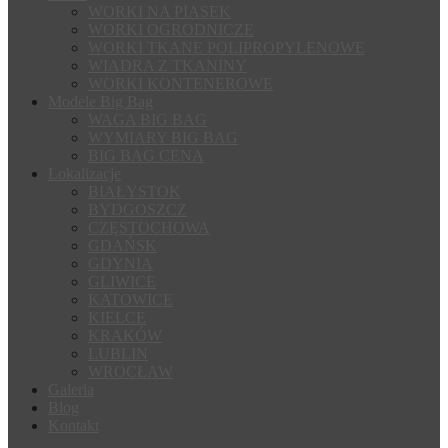
WORKI NA PIASEK
WORKI OGRODNICZE
WORKI TKANE POLIPROPYLENOWE
WIADRA Z TKANINY
WORKI KONTENEROWE
Modele Big Bag
WAGA BIG BAG
WYMIARY BIG BAG
BIG BAG CENA
Lokalizacje
BIAŁYSTOK
BYDGOSZCZ
CZĘSTOCHOWA
GDAŃSK
GDYNIA
GLIWICE
KATOWICE
KIELCE
KRAKÓW
LUBLIN
WROCŁAW
Galeria
Blog
Kontakt