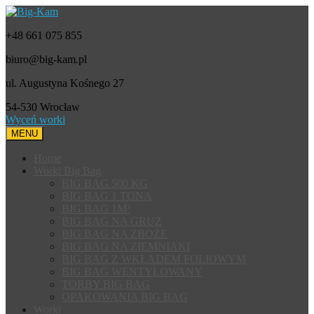
+48 661 075 855
biuro@big-kam.pl
ul. Augustyna Kośnego 27
54-530 Wrocław
Wyceń worki
MENU
Home
Worki Big Bag
BIG BAG 500 KG
BIG BAG 1 TONA
BIG BAG 1M³
BIG BAG NA GRUZ
BIG BAG NA ZBOŻE
BIG BAG NA ZIEMNIAKI
BIG BAG Z WKŁADEM FOLIOWYM
BIG BAG WENTYLOWANY
TORBY BIG BAG
OPAKOWANIA BIG BAG
Worki